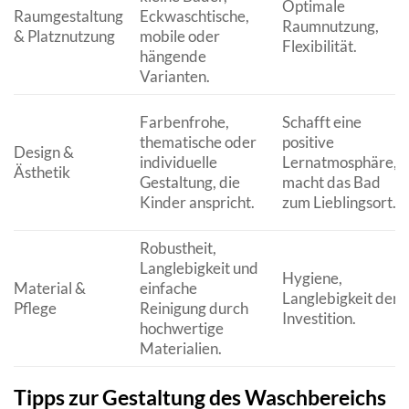
Optimale
Raumgestaltung
Eckwaschtische,
Raumnutzung,
& Platznutzung
mobile oder
Flexibilität.
hängende
Varianten.
Farbenfrohe,
Schafft eine
thematische oder
positive
Design &
individuelle
Lernatmosphäre,
Ästhetik
Gestaltung, die
macht das Bad
Kinder anspricht.
zum Lieblingsort.
Robustheit,
Langlebigkeit und
Hygiene,
Material &
einfache
Langlebigkeit der
Pflege
Reinigung durch
Investition.
hochwertige
Materialien.
Tipps zur Gestaltung des Waschbereichs