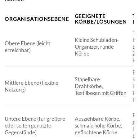
GEEIGNETE
T
ORGANISATIONSEBENE
KÖRBE/LÖSUNGEN
I
Tä
Kleine Schubladen-
Ko
Obere Ebene (leicht
Organizer, runde
Bü
erreichbar)
Körbe
Za
Ha
Er
Stapelbare
kl
Mittlere Ebene (flexible
Drahtkörbe,
Ha
Nutzung)
Textilboxen mit Griffen
Re
Pf
Re
Untere Ebene (für größere
Ausziehbare Körbe,
gr
oder selten genutzte
schmale hohe Körbe,
Ha
Gegenstände)
geflochtene Körbe
Er