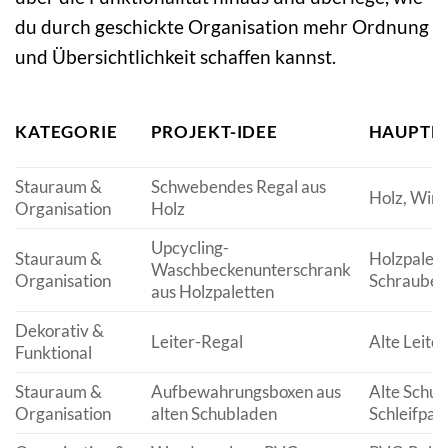
du durch geschickte Organisation mehr Ordnung
und Übersichtlichkeit schaffen kannst.
KATEGORIE
PROJEKT-IDEE
HAUPTM
Stauraum &
Schwebendes Regal aus
Holz, Wink
Organisation
Holz
Upcycling-
Stauraum &
Holzpalett
Waschbeckenunterschrank
Organisation
Schrauben,
aus Holzpaletten
Dekorativ &
Leiter-Regal
Alte Leiter
Funktional
Stauraum &
Aufbewahrungsboxen aus
Alte Schub
Organisation
alten Schubladen
Schleifpapi