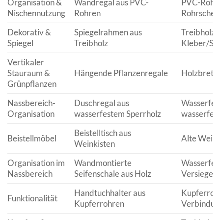
Organisation &
Wandregal aus PVC-
PVC-Rohre
Nischennutzung
Rohren
Rohrschell
Dekorativ &
Spiegelrahmen aus
Treibholz,
Spiegel
Treibholz
Kleber/Sc
Vertikaler
Stauraum &
Hängende Pflanzenregale
Holzbretter
Grünpflanzen
Nassbereich-
Duschregal aus
Wasserfest
Organisation
wasserfestem Sperrholz
wasserfest
Beistelltisch aus
Beistellmöbel
Alte Weink
Weinkisten
Organisation im
Wandmontierte
Wasserfest
Nassbereich
Seifenschale aus Holz
Versiegel
Handtuchhalter aus
Kupferroh
Funktionalität
Kupferrohren
Verbindun