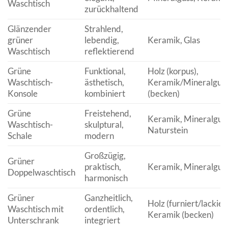
Waschtisch
zurückhaltend
Glänzender
Strahlend,
grüner
lebendig,
Keramik, Glas
Waschtisch
reflektierend
Grüne
Funktional,
Holz (korpus),
Waschtisch-
ästhetisch,
Keramik/Mineralgus
Konsole
kombiniert
(becken)
Grüne
Freistehend,
Keramik, Mineralguss
Waschtisch-
skulptural,
Naturstein
Schale
modern
Großzügig,
Grüner
praktisch,
Keramik, Mineralgus
Doppelwaschtisch
harmonisch
Grüner
Ganzheitlich,
Holz (furniert/lackiert
Waschtisch mit
ordentlich,
Keramik (becken)
Unterschrank
integriert