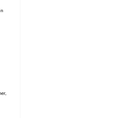
in
er,