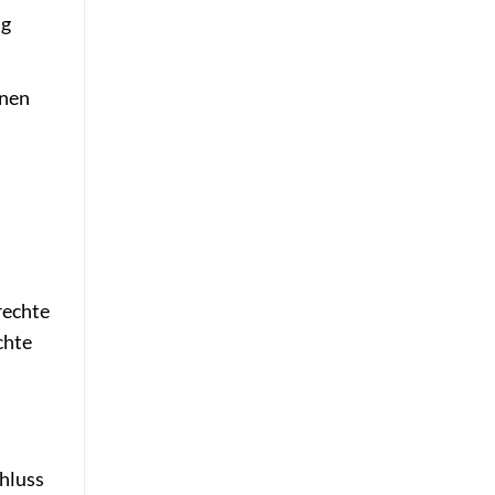
ng
onen
rechte
chte
hluss