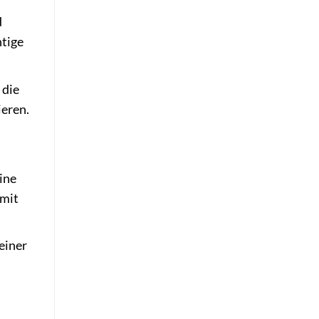
d
htige
 die
ieren.
ine
 mit
einer