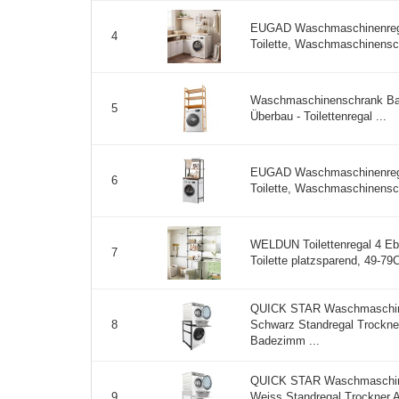
EUGAD Waschmaschinenreg
4
Toilette, Waschmaschinensch
Waschmaschinenschrank Ba
5
Überbau - Toilettenregal ...
EUGAD Waschmaschinenreg
6
Toilette, Waschmaschinensch
WELDUN Toilettenregal 4 Eb
7
Toilette platzsparend, 49-7
QUICK STAR Waschmaschine
Schwarz Standregal Trockne
8
Badezimm ...
QUICK STAR Waschmaschine
Weiss Standregal Trockner 
9