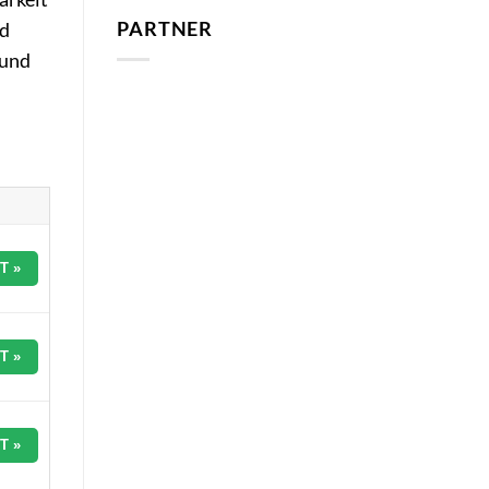
PARTNER
nd
 und
T »
T »
T »