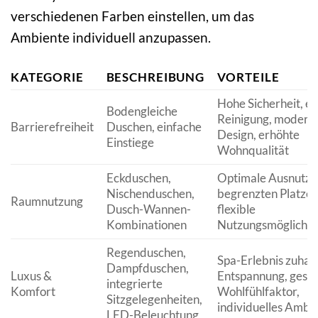
verschiedenen Farben einstellen, um das
Ambiente individuell anzupassen.
KATEGORIE
BESCHREIBUNG
VORTEILE
Hohe Sicherheit, ei
Bodengleiche
Reinigung, modern
Barrierefreiheit
Duschen, einfache
Design, erhöhte
Einstiege
Wohnqualität
Eckduschen,
Optimale Ausnutzu
Nischenduschen,
begrenzten Platzes
Raumnutzung
Dusch-Wannen-
flexible
Kombinationen
Nutzungsmöglichke
Regenduschen,
Spa-Erlebnis zuhau
Dampfduschen,
Luxus &
Entspannung, geste
integrierte
Komfort
Wohlfühlfaktor,
Sitzgelegenheiten,
individuelles Ambi
LED-Beleuchtung